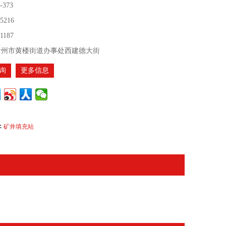
-373
35216
1187
青州市黄楼街道办事处西建德大街
询
更多信息
：
矿井填充站