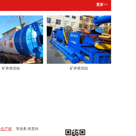
更多>>
矿井填充站
矿井填充站
合生产线
等业务,有意向