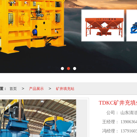
置：
首页
产品展示
矿井填充站
>
>
TDKC矿井充
公司：
山东清
王经理：
1390636
冯经理：
1379160