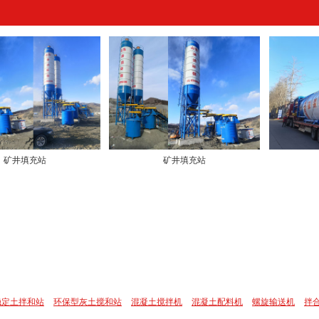
矿井填充站
矿井填充站
稳定土拌和站
环保型灰土搅和站
混凝土搅拌机
混凝土配料机
螺旋输送机
拌