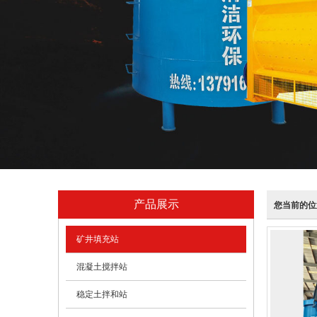
产品展示
您当前的位
矿井填充站
混凝土搅拌站
稳定土拌和站