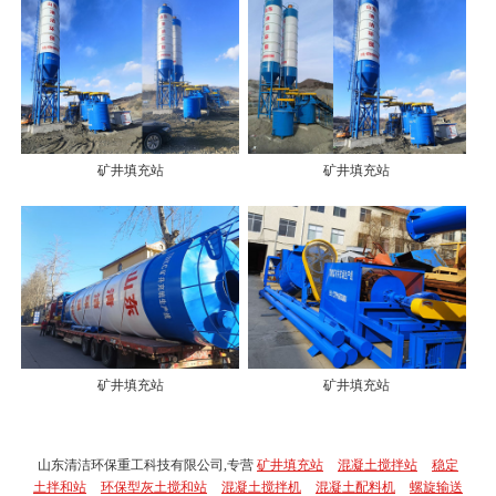
矿井填充站
矿井填充站
矿井填充站
矿井填充站
山东清洁环保重工科技有限公司,专营
矿井填充站
混凝土搅拌站
稳定
土拌和站
环保型灰土搅和站
混凝土搅拌机
混凝土配料机
螺旋输送