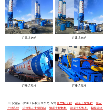
矿井填充站
矿井填充站
矿井填充站
矿井填充站
山东清洁环保重工科技有限公司,专营
矿井填充站
混凝土搅拌站
稳定
土拌和站
环保型灰土搅和站
混凝土搅拌机
混凝土配料机
螺旋输送